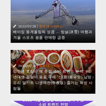
|
2022/01/28
중국 내 이커머스
베이징 동계올림픽 성큼 … 빙설(冰雪) 여행과
겨울 스포츠 용품 판매량 급증
|
2022/01/26
중국 내 이커머스
임인년 호랑이 해 춘절 소비 트렌드 분석: 90
년대생 설맞이 용품 구매 '신(新)풍속도', 남방
요리 밀키트 니엔예판(年夜饭) 즐기는 북방 사
람들