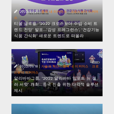
|
·
2022/01/21
중국 내 이커머스
크로스보더 이커머
스
티몰 글로벌, ‘2022 크로스보더 수입 소비 트
렌드 전망’ 발표…‘감성 프레그런스’, ‘건강기능
식품 간식화’ 새로운 트렌드로 떠올라
|
·
·
2022/01/18
기술과 혁신
중국 내 이커머스
크로
스보더 이커머스
알리바바그룹, ‘2022 알리바바 임포트 뉴 셀
러 서밋’ 개최…중국 진출 위한 다각적 솔루션
제시