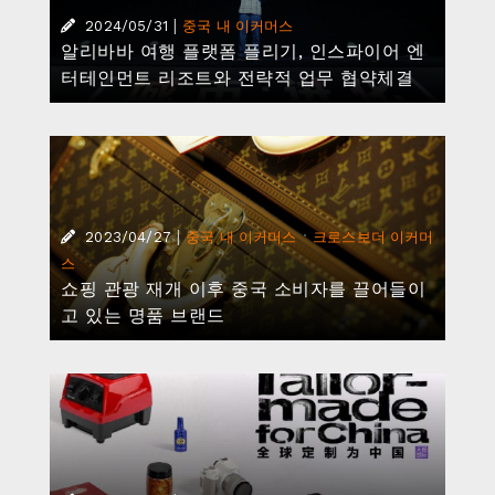
|
2024/05/31
중국 내 이커머스
알리바바 여행 플랫폼 플리기, 인스파이어 엔
터테인먼트 리조트와 전략적 업무 협약체결
|
·
2023/04/27
중국 내 이커머스
크로스보더 이커머
스
쇼핑 관광 재개 이후 중국 소비자를 끌어들이
고 있는 명품 브랜드