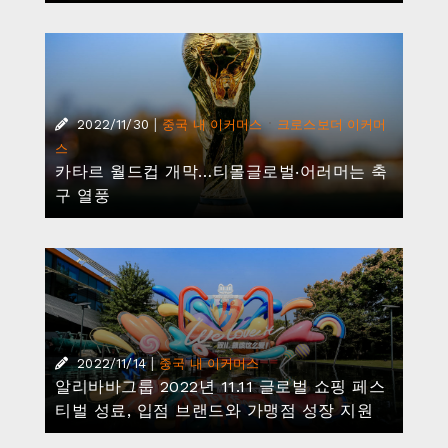
|
·
2022/11/30
중국 내 이커머스
크로스보더 이커머
스
카타르 월드컵 개막…티몰글로벌‧어러머는 축
구 열풍
|
2022/11/14
중국 내 이커머스
알리바바그룹 2022년 11.11 글로벌 쇼핑 페스
티벌 성료, 입점 브랜드와 가맹점 성장 지원