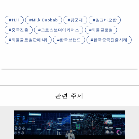
11.11
Milk Baobab
광군제
밀크바오밥
중국진출
크로스보더이커머스
티몰글로벌
티몰글로벌판매1위
한국브랜드
한국중국진출사례
관련 주제