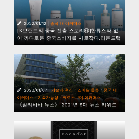
|
2022/01/12
중국 내 이커머스
[K브랜드의 중국 진출 스토리⑥]한류스타 없
이 까다로운 중국소비자를 사로잡다,라운드랩
|
·
·
2022/01/07
기술과 혁신
스마트 물류
중국 내
·
·
이커머스
지속가능성
크로스보더 이커머스
《알리바바 뉴스》 2021년 8대 뉴스 키워드