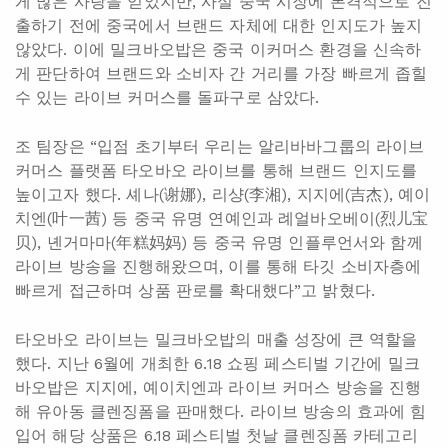
게 많은 사랑을 얻었지만, 사실 중국 시장에 본격적으로 진
출하기 전에 중국에서 브랜드 자체에 대한 인지도가 높지
않았다. 이에 밀크바오밥은 중국 이커머스 환경을 신속하
게 판단하여 브랜드와 소비자 간 거리를 가장 빠르게 좁힐
수 있는 라이브 커머스를 돌파구로 삼았다.
조 팀장은 “입점 초기부터 우리는 알리바바그룹의 라이브
커머스 플랫폼 타오바오 라이브를 통해 브랜드 인지도를
높이고자 했다. 셰나(谢娜), 리샹(李湘), 지지에(吉杰), 예이
치엔(叶一茜) 등 중국 유명 연예인과 례얼바오베이(烈儿宝
贝), 녠거마마(年糕妈妈) 등 중국 유명 인플루언서와 함께
라이브 방송을 진행해왔으며, 이를 통해 타깃 소비자층에
빠르게 접근하며 상품 판로를 확대했다”고 밝혔다.
타오바오 라이브는 밀크바오밥의 매출 성장에 큰 역할을
했다. 지난 6월에 개최한 6.18 쇼핑 페스티벌 기간에 밀크
바오밥은 지지에, 예이치엔과 라이브 커머스 방송을 진행
해 유아동 클렌징폼을 판매했다. 라이브 방송의 효과에 힘
입어 해당 상품은 6.18 페스티벌 첫날 클렌징폼 카테고리