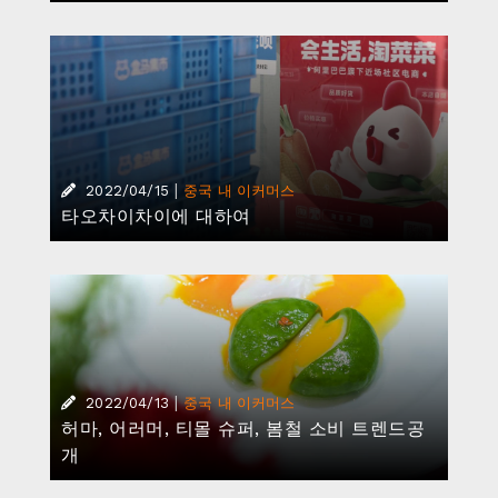
|
2022/04/15
중국 내 이커머스
타오차이차이에 대하여
|
2022/04/13
중국 내 이커머스
허마, 어러머, 티몰 슈퍼, 봄철 소비 트렌드공
개