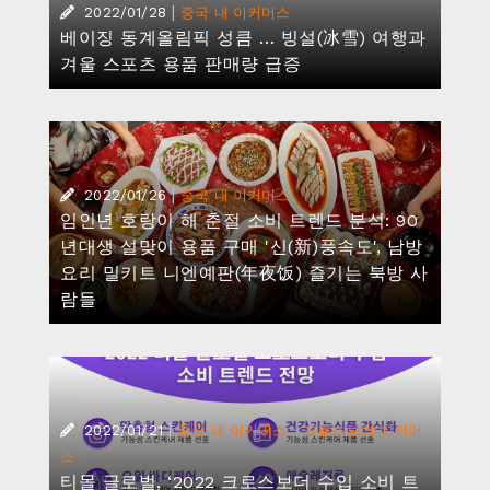
|
2022/01/28
중국 내 이커머스
베이징 동계올림픽 성큼 … 빙설(冰雪) 여행과
겨울 스포츠 용품 판매량 급증
|
2022/01/26
중국 내 이커머스
임인년 호랑이 해 춘절 소비 트렌드 분석: 90
년대생 설맞이 용품 구매 '신(新)풍속도', 남방
요리 밀키트 니엔예판(年夜饭) 즐기는 북방 사
람들
|
·
2022/01/21
중국 내 이커머스
크로스보더 이커머
스
티몰 글로벌, ‘2022 크로스보더 수입 소비 트