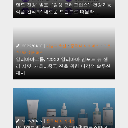
렌드 전망’ 발표…‘감성 프레그런스’, ‘건강기능
식품 간식화’ 새로운 트렌드로 떠올라
|
·
·
2022/01/18
기술과 혁신
중국 내 이커머스
크로
스보더 이커머스
알리바바그룹, ‘2022 알리바바 임포트 뉴 셀
러 서밋’ 개최…중국 진출 위한 다각적 솔루션
제시
|
2022/01/12
중국 내 이커머스
[K브랜드의 중국 진출 스토리⑥]한류스타 없