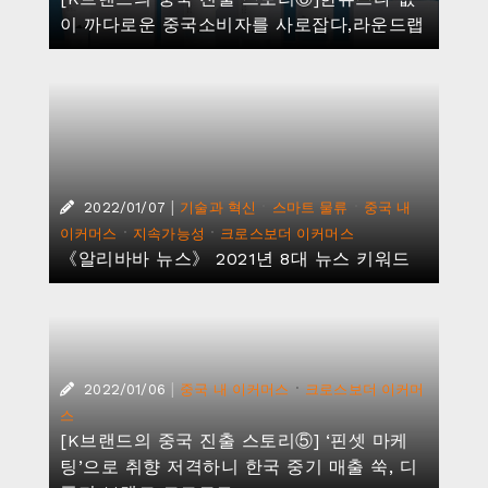
이 까다로운 중국소비자를 사로잡다,라운드랩
|
·
·
2022/01/07
기술과 혁신
스마트 물류
중국 내
·
·
이커머스
지속가능성
크로스보더 이커머스
《알리바바 뉴스》 2021년 8대 뉴스 키워드
|
·
2022/01/06
중국 내 이커머스
크로스보더 이커머
스
[K브랜드의 중국 진출 스토리⑤] ‘핀셋 마케
팅’으로 취향 저격하니 한국 중기 매출 쑥, 디