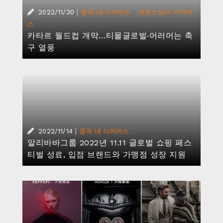
|
·
2022/11/30
중국 내 이커머스
크로스보더 이커머
스
카타르 월드컵 개막…티몰글로벌‧어러머는 축
구 열풍
|
2022/11/14
중국 내 이커머스
알리바바그룹 2022년 11.11 글로벌 쇼핑 페스
티벌 성료, 입점 브랜드와 가맹점 성장 지원