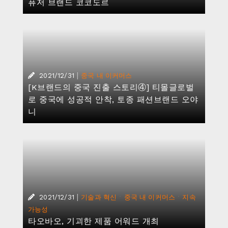
퓨저 브랜드 코코도르
|
2021/12/31
중국 내 이커머스
[K브랜드의 중국 진출 스토리④] 티몰글로벌
로 중국에 성공적 안착, 토종 패션브랜드 오야
니
|
·
·
2021/12/31
기술과 혁신
중국 내 이커머스
지속
가능성
타오바오, 기괴한 제품 어워드 개최