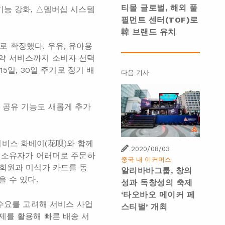
티몰 글로벌, 해외 풀
기능 강화, △멤버십 시스템
필먼트 센터(TOF)로
韓 브랜드 유치
 확장했다. 우유, 유아용
 예약 서비스까지 소비자 선택
5일, 30일 주기로 정기 배
다음 기사
 공유 기능도 새롭게 추가
서비스 화베이(花呗)와 함께
2020/08/03
드 소유자가 어러머로 주문하
중국 내 이커머스
 회원과 미식가 카드를 동
알리바바그룹, 창의
 수 있다.
성과 독창성의 축제
‘타오바오 메이커 페
 수요를 고려해 서비스 사업
스티벌’ 개최
제를 활용해 빠른 배송 서