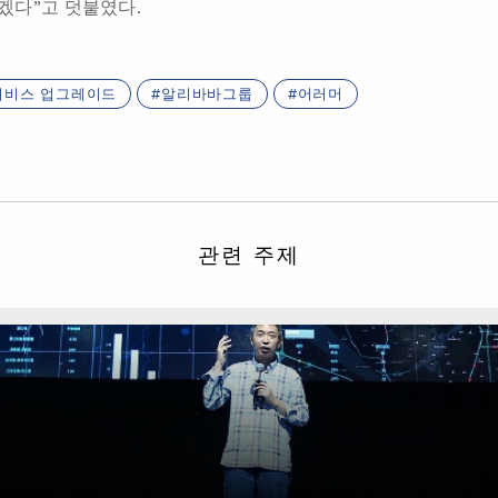
겠다”고 덧붙였다.
서비스 업그레이드
알리바바그룹
어러머
관련 주제