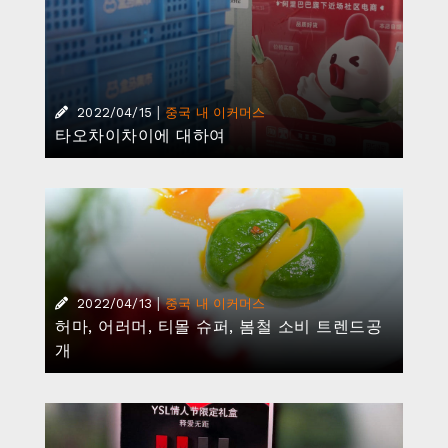
|
2022/04/15
중국 내 이커머스
타오차이차이에 대하여
|
2022/04/13
중국 내 이커머스
허마, 어러머, 티몰 슈퍼, 봄철 소비 트렌드공
개