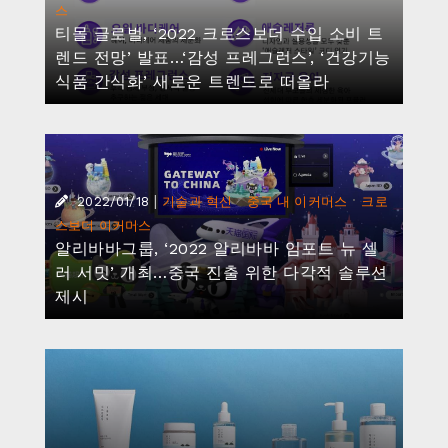
스
티몰 글로벌, ‘2022 크로스보더 수입 소비 트
렌드 전망’ 발표…‘감성 프레그런스’, ‘건강기능
식품 간식화’ 새로운 트렌드로 떠올라
|
·
·
2022/01/18
기술과 혁신
중국 내 이커머스
크로
스보더 이커머스
알리바바그룹, ‘2022 알리바바 임포트 뉴 셀
러 서밋’ 개최…중국 진출 위한 다각적 솔루션
제시