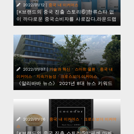
|
2022/01/12
중국 내 이커머스
[K브랜드의 중국 진출 스토리⑥]한류스타 없
이 까다로운 중국소비자를 사로잡다,라운드랩
|
·
·
2022/01/07
기술과 혁신
스마트 물류
중국 내
·
·
이커머스
지속가능성
크로스보더 이커머스
《알리바바 뉴스》 2021년 8대 뉴스 키워드
|
·
2022/01/06
중국 내 이커머스
크로스보더 이커머
스
[K브랜드의 중국 진출 스토리⑤] ‘핀셋 마케