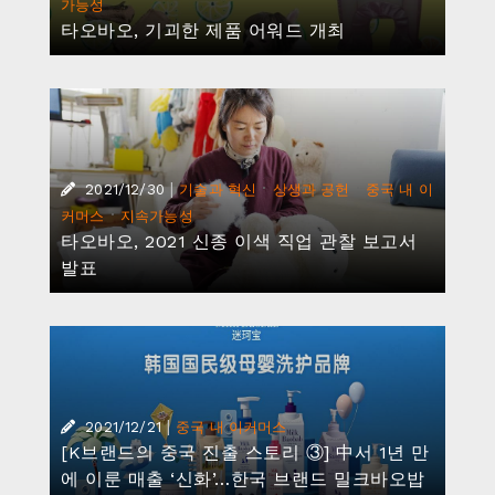
가능성
타오바오, 기괴한 제품 어워드 개최
|
·
·
2021/12/30
기술과 혁신
상생과 공헌
중국 내 이
·
커머스
지속가능성
타오바오, 2021 신종 이색 직업 관찰 보고서
발표
|
2021/12/21
중국 내 이커머스
[K브랜드의 중국 진출 스토리 ③] 中서 1년 만
에 이룬 매출 ‘신화’…한국 브랜드 밀크바오밥