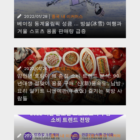
|
2022/01/28
중국 내 이커머스
베이징 동계올림픽 성큼 … 빙설(冰雪) 여행과
겨울 스포츠 용품 판매량 급증
|
2022/01/26
중국 내 이커머스
임인년 호랑이 해 춘절 소비 트렌드 분석: 90
년대생 설맞이 용품 구매 '신(新)풍속도', 남방
요리 밀키트 니엔예판(年夜饭) 즐기는 북방 사
람들
|
·
2022/01/21
중국 내 이커머스
크로스보더 이커머