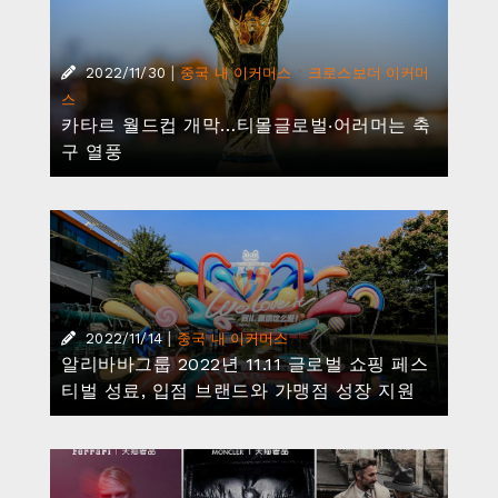
|
·
2022/11/30
중국 내 이커머스
크로스보더 이커머
스
카타르 월드컵 개막…티몰글로벌‧어러머는 축
구 열풍
|
2022/11/14
중국 내 이커머스
알리바바그룹 2022년 11.11 글로벌 쇼핑 페스
티벌 성료, 입점 브랜드와 가맹점 성장 지원