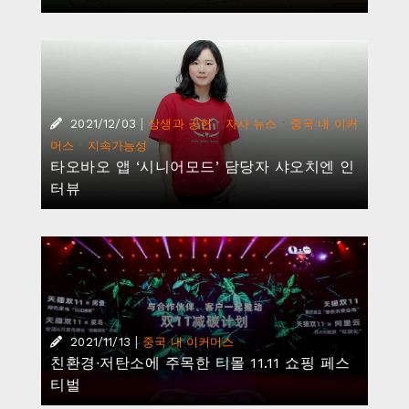
|
·
·
2021/12/03
상생과 공헌
자사 뉴스
중국 내 이커
·
머스
지속가능성
타오바오 앱 ‘시니어모드’ 담당자 샤오치엔 인
터뷰
|
2021/11/13
중국 내 이커머스
친환경∙저탄소에 주목한 티몰 11.11 쇼핑 페스
티벌