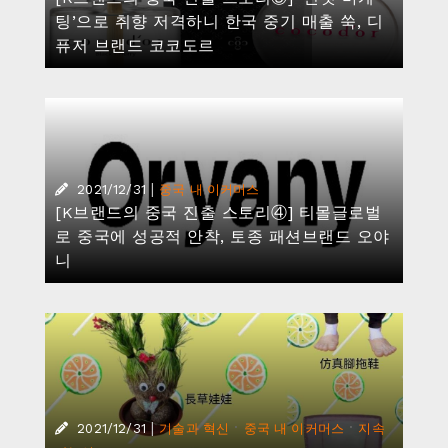
팅’으로 취향 저격하니 한국 중기 매출 쑥, 디
퓨저 브랜드 코코도르
|
2021/12/31
중국 내 이커머스
[K브랜드의 중국 진출 스토리④] 티몰글로벌
로 중국에 성공적 안착, 토종 패션브랜드 오야
니
|
·
·
2021/12/31
기술과 혁신
중국 내 이커머스
지속