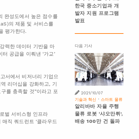
한국 중소기업과 개
발자 지원 프로그램
전의 완성도에서 높은 점수를
발표
aaS)의 제품 및 서비스를
을 평가한다.
다음 기사
강력한 데이터 기반을 마
터 공급을 이뤄낸 ‘가교’
 보고서에서 비저너리 기업으
지역 리더십을 강화하고, 기
요구를 충족할 것”이라고 포
2021/10/07
·
기술과 혁신
스마트 물류
알리바바 자율 주행
물류 로봇 ‘샤오만뤼’,
 글로벌 서비스형 인프라
배송 100만 건 돌파
트너 매직 쿼드런트 ‘클라우드