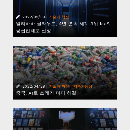
|
·
2022/04/25
기술과 혁신
지속가능성
티몰과 캘빈클라인, 상해 동화대학과의 산학
협력 통해 Z세대 위한 ‘그린 디자인’ 선보여
|
·
2022/04/22
기술과 혁신
지속가능성
알리바바그룹, 저탄소 특허 지원 선언 참가로
친환경 기술 채택 가속화