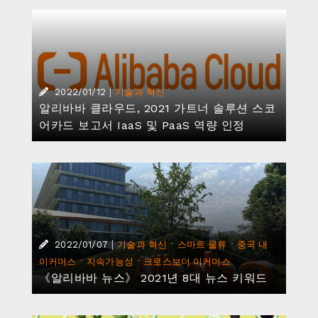
|
·
·
2022/01/07
기술과 혁신
스마트 물류
중국 내
·
·
이커머스
지속가능성
크로스보더 이커머스
《알리바바 뉴스》 2021년 8대 뉴스 키워드
|
·
·
2021/12/31
기술과 혁신
중국 내 이커머스
지속
가능성
타오바오, 기괴한 제품 어워드 개최
|
·
·
2021/12/30
기술과 혁신
상생과 공헌
자사 뉴스
·
지속가능성