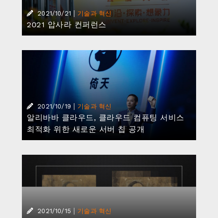
|
2021/10/15
기술과 혁신
다모 아카데미, 인공지능 기술로 고서 복원 프
로젝트 진행
|
·
2021/10/07
기술과 혁신
스마트 물류
알리바바 자율 주행 물류 로봇 ‘샤오만뤼’, 배
송 100만 건 돌파