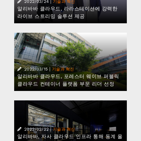
|
2022/02/22
기술과 혁신
알리바바, 자사 클라우드 인프라 통해 동계 올
림픽 사상 최초 핵심 운영 시스템 디지털 전환
달성
|
2022/02/21
기술과 혁신
클라우드에서 만난 토마스 바흐 국제올림픽위
원회 위원장과 다니엘 장 알리바바그룹 CEO