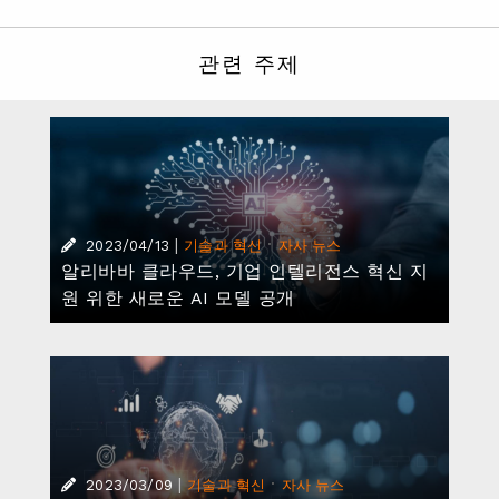
|
·
2023/03/09
기술과 혁신
자사 뉴스
알리바바 클라우드, ‘2023년 아시아 차세대
클라우드 전략 보고서’ 발표
|
·
·
2023/01/26
기술과 혁신
자사 뉴스
지속가능성
알리바바, 친환경 공급망 구축 위해 리테일 산
업에 기술 도입