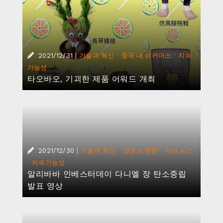
알리바바 인베스터데이 다니엘 장 탄소중립
발표 영상
|
·
·
2021/12/30
기술과 혁신
상생과 공헌
중국 내 이
·
커머스
지속가능성
타오바오, 2021 신종 이색 직업 관찰 보고서
발표
|
·
·
2021/12/24
기술과 혁신
상생과 공헌
자사 뉴스
·
지속가능성
첸 룽 알리바바그룹 지속가능성 운영위원회
의장 인터뷰_탄소 저감을 위한 알리바바의 약