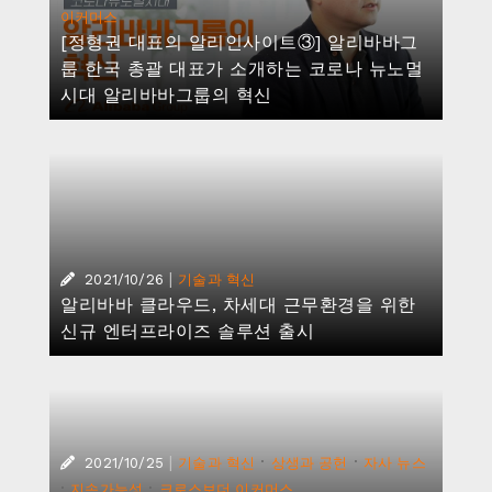
|
·
·
2021/10/25
기술과 혁신
상생과 공헌
자사 뉴스
·
·
지속가능성
크로스보더 이커머스
2021 압사라 컨퍼런스에서 알리바바그룹 장
융 회장이 발표한 과학기술의 책임 3가지 키
워드: 개방, 공유, 공익
|
2021/10/21
기술과 혁신
알리바바 클라우드, 국내 첫 데이터센터 설립