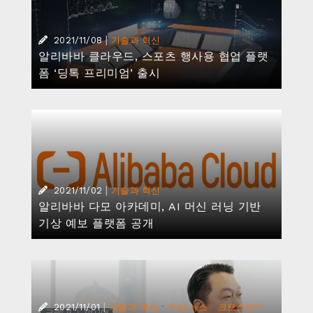
|
·
·
2021/11/01
기술과 혁신
자사 뉴스
크로스보더
이커머스
[정형권 대표의 알리인사이트③] 알리바바그
룹 한국 총괄 대표가 소개하는 코로나 뉴노멀
시대 알리바바그룹의 혁신
|
2021/10/26
기술과 혁신
알리바바 클라우드, 차세대 근무환경을 위한
신규 엔터프라이즈 솔루션 출시