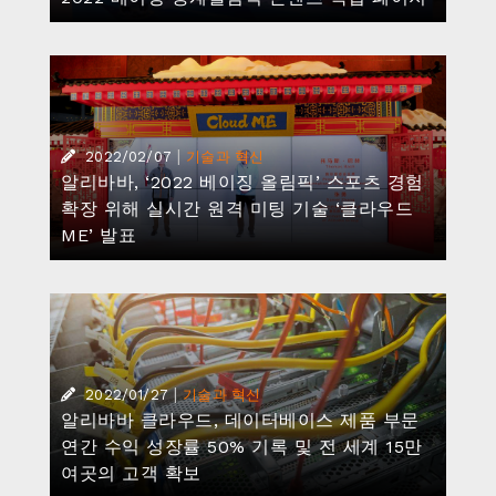
|
2022/01/27
기술과 혁신
알리바바 클라우드, 데이터베이스 제품 부문
연간 수익 성장률 50% 기록 및 전 세계 15만
여곳의 고객 확보
|
2022/01/20
기술과 혁신
알리바바 다모 아카데미, ‘10대 주요기술 동향
예측’ 발표
|
·
·
2022/01/18
기술과 혁신
중국 내 이커머스
크로
스보더 이커머스