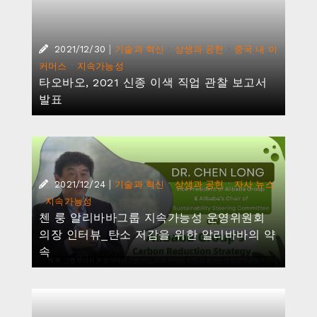
속
|
2021/12/09
기술과 혁신
알리바바 클라우드, 2021 가트너 매직 쿼드런
트 네트워크 방화벽 첫 챌린저 선정
|
·
·
2021/11/17
기술과 혁신
상생과 공헌
지속가능성
알리바바 클라우드, 11.11 글로벌 쇼핑 페스티
벌에서 지속 가능성과 포용성을 실현해낸 혁
신 선봬