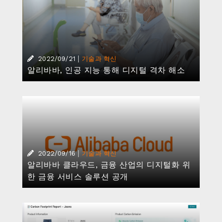
한 금융 서비스 솔루션 공개
|
·
2022/06/30
기술과 혁신
지속가능성
알리바바 클라우드, 탄소 관리 플랫폼 ‘에너지
엑스퍼트’ 출시
|
2022/06/03
기술과 혁신
알리바바 클라우드, 퍼블릭 클라우드 IaaS 공
급업체 시장 점유율(IDC) 세계 3위…4년 연속
유지