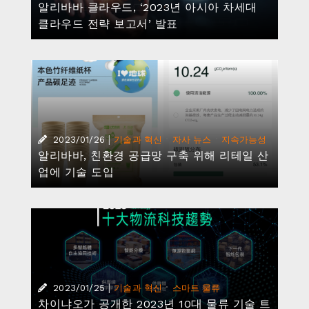
|
·
2023/01/25
기술과 혁신
스마트 물류
차이냐오가 공개한 2023년 10대 물류 기술 트
렌드
|
·
2023/01/17
기술과 혁신
자사 뉴스
알리바바그룹 다모 아카데미, 2023년 IT 산업
10대 트렌드 발표