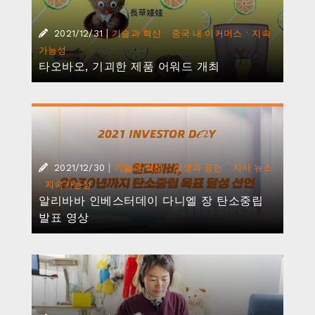
|
·
·
2021/12/31
기술과 혁신
중국 내 이커머스
지속
가능성
타오바오, 기괴한 제품 어워드 개최
|
·
·
2021/12/30
기술과 혁신
상생과 공헌
자사 뉴스
·
지속가능성
알리바바 인베스터데이 다니엘 장 탄소중립
발표 영상