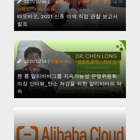
|
·
·
2021/12/30
기술과 혁신
상생과 공헌
중국 내 이
·
커머스
지속가능성
타오바오, 2021 신종 이색 직업 관찰 보고서
발표
|
·
·
2021/12/24
기술과 혁신
상생과 공헌
자사 뉴스
·
지속가능성
첸 룽 알리바바그룹 지속가능성 운영위원회
의장 인터뷰_탄소 저감을 위한 알리바바의 약
속