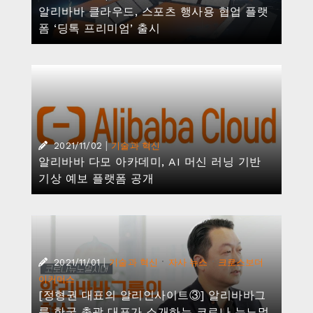
알리바바 클라우드, 스포츠 행사용 협업 플랫
폼 ‘딩톡 프리미엄’ 출시
|
2021/11/02
기술과 혁신
알리바바 다모 아카데미, AI 머신 러닝 기반
기상 예보 플랫폼 공개
|
·
·
2021/11/01
기술과 혁신
자사 뉴스
크로스보더
이커머스
[정형권 대표의 알리인사이트③] 알리바바그
룹 한국 총괄 대표가 소개하는 코로나 뉴노멀