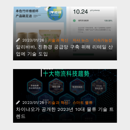
|
·
·
2023/01/26
기술과 혁신
자사 뉴스
지속가능성
알리바바, 친환경 공급망 구축 위해 리테일 산
업에 기술 도입
|
·
2023/01/25
기술과 혁신
스마트 물류
차이냐오가 공개한 2023년 10대 물류 기술 트
렌드