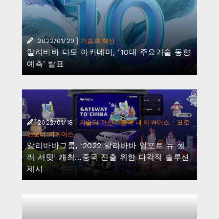
|
2022/01/20
기술과 혁신
알리바바 다모 아카데미, ‘10대 주요기술 동향
예측’ 발표
|
·
·
2022/01/18
기술과 혁신
중국 내 이커머스
크로
스보더 이커머스
알리바바그룹, ‘2022 알리바바 임포트 뉴 셀
러 서밋’ 개최…중국 진출 위한 다각적 솔루션
제시