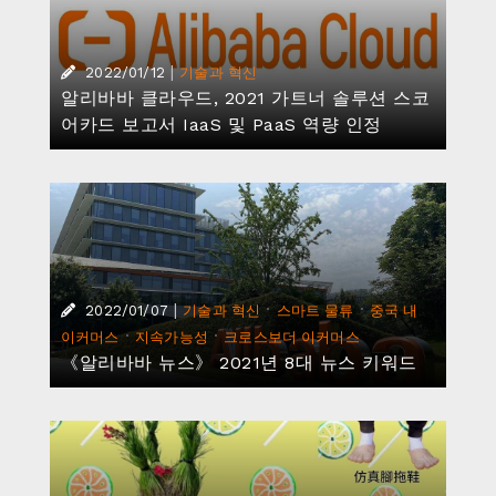
|
2022/01/12
기술과 혁신
알리바바 클라우드, 2021 가트너 솔루션 스코
어카드 보고서 IaaS 및 PaaS 역량 인정
|
·
·
2022/01/07
기술과 혁신
스마트 물류
중국 내
·
·
이커머스
지속가능성
크로스보더 이커머스
《알리바바 뉴스》 2021년 8대 뉴스 키워드