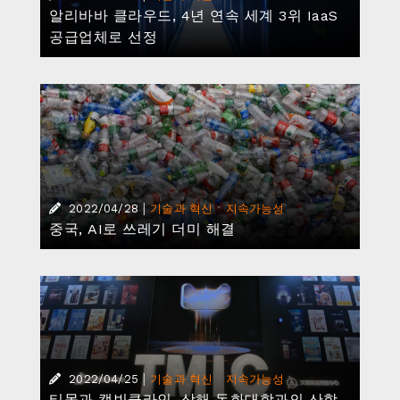
알리바바 클라우드, 4년 연속 세계 3위 IaaS
공급업체로 선정
|
·
2022/04/28
기술과 혁신
지속가능성
중국, AI로 쓰레기 더미 해결
|
·
2022/04/25
기술과 혁신
지속가능성
티몰과 캘빈클라인, 상해 동화대학과의 산학