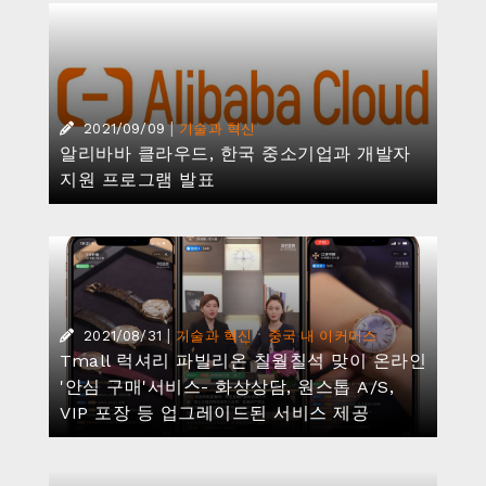
|
2021/09/09
기술과 혁신
알리바바 클라우드, 한국 중소기업과 개발자
지원 프로그램 발표
|
·
2021/08/31
기술과 혁신
중국 내 이커머스
Tmall 럭셔리 파빌리온 칠월칠석 맞이 온라인
'안심 구매'서비스- 화상상담, 원스톱 A/S,
VIP 포장 등 업그레이드된 서비스 제공