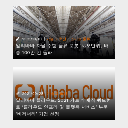
|
·
2021/10/07
기술과 혁신
스마트 물류
알리바바 자율 주행 물류 로봇 ‘샤오만뤼’, 배
송 100만 건 돌파
|
2021/09/28
기술과 혁신
알리바바 클라우드, 2021 가트너 매직 쿼드런
트 ‘클라우드 인프라 및 플랫폼 서비스’ 부문
‘비저너리’ 기업 선정