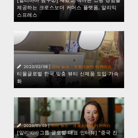
[알리바바 탐구②] 재밌고 색다른 쇼핑 경험을
제공하는 크로스보더 커머스 플랫폼, 알리익
스프레스
|
·
2023/02/08
자사 뉴스
크로스보더 이커머스
티몰글로벌 한국 맞춤 뷰티 신제품 도입 가속
화
|
·
2023/01/09
자사 뉴스
크로스보더 이커머스
[알리바바그룹 글로벌 대표 인터뷰] "중국 진