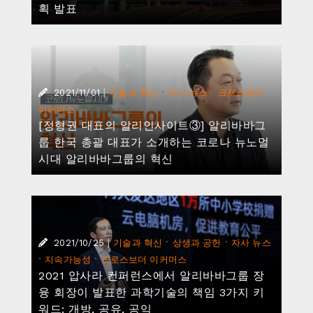
획 발표
|
·
·
2021/11/01
기술과 혁신
자사 뉴스
크로스보더
이커머스
[정형권 대표의 알리인사이트③] 알리바바그
룹 한국 총괄 대표가 소개하는 코로나 뉴노멀
시대 알리바바그룹의 혁신
|
·
·
2021/10/25
기술과 혁신
상생과 공헌
자사 뉴스
·
·
지속가능성
크로스보더 이커머스
2021 압사라 컨퍼런스에서 알리바바그룹 장
융 회장이 발표한 과학기술의 책임 3가지 키
워드: 개방, 공유, 공익