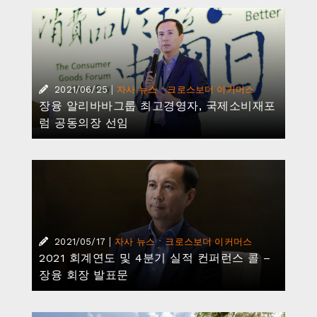
|
·
2021/06/25
자사 뉴스
크로스보더 이커머스
장융 알리바바그룹 최고경영자, 국제소비재포
럼 공동의장 선임
|
·
2021/05/17
자사 뉴스
크로스보더 이커머스
2021 회계연도 및 4분기 실적 컨퍼런스 콜 –
장융 회장 발표문