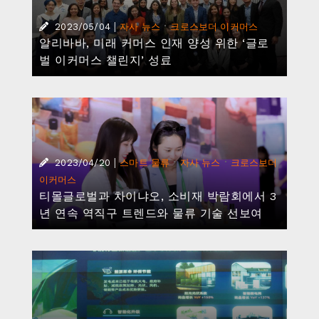
|
·
2023/05/04
자사 뉴스
크로스보더 이커머스
알리바바, 미래 커머스 인재 양성 위한 ‘글로
벌 이커머스 챌린지’ 성료
|
·
·
2023/04/20
스마트 물류
자사 뉴스
크로스보더
이커머스
티몰글로벌과 차이냐오, 소비재 박람회에서 3
년 연속 역직구 트렌드와 물류 기술 선보여