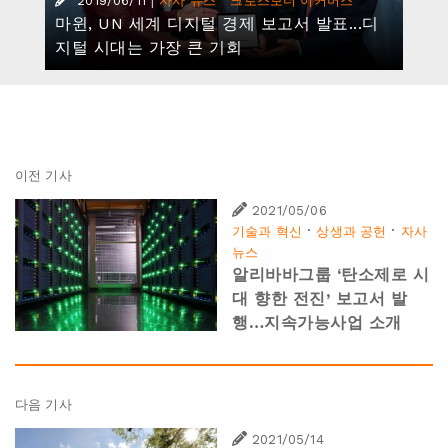
|
·
2019/06/11
자사 뉴스
크로스보더 이커머스
마윈, UN 세계 디지털 경제 보고서 발표...디
지털 시대는 가장 큰 기회
이전 기사
2021/05/06
·
·
기술과 혁신
상생과 공헌
자사
뉴스
알리바바그룹 ‘탄소제로 시
대 향한 전진’ 보고서 발
행…지속가능사업 소개
다음 기사
2021/05/14