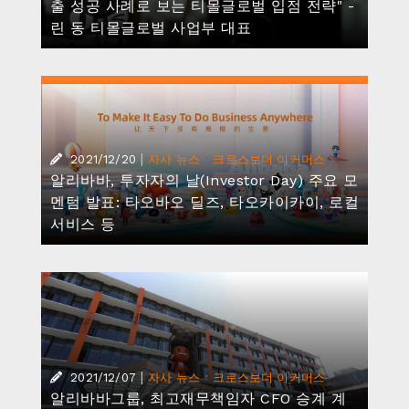
출 성공 사례로 보는 티몰글로벌 입점 전략" -
린 동 티몰글로벌 사업부 대표
|
·
2021/12/20
자사 뉴스
크로스보더 이커머스
알리바바, 투자자의 날(Investor Day) 주요 모
멘텀 발표: 타오바오 딜즈, 타오카이카이, 로컬
서비스 등
|
·
2021/12/07
자사 뉴스
크로스보더 이커머스
알리바바그룹, 최고재무책임자 CFO 승계 계