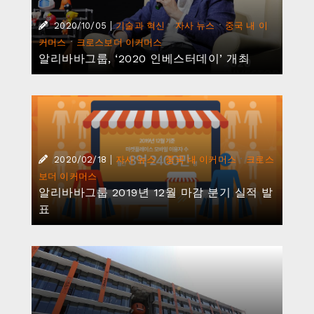
|
·
·
2020/10/05
기술과 혁신
자사 뉴스
중국 내 이
·
커머스
크로스보더 이커머스
알리바바그룹, ‘2020 인베스터데이’ 개최
|
·
·
2020/02/18
자사 뉴스
중국 내 이커머스
크로스
보더 이커머스
알리바바그룹 2019년 12월 마감 분기 실적 발
표