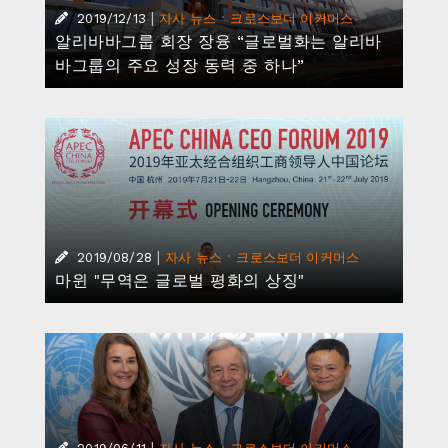
|
·
2019/12/13
자사 뉴스
크로스보더 이커머스
알리바바그룹 회장 장융 “글로벌화는 알리바
바그룹의 주요 성장 동력 중 하나”
|
·
2019/08/28
자사 뉴스
크로스보더 이커머스
마윈 "무역은 글로벌 평화의 상징"