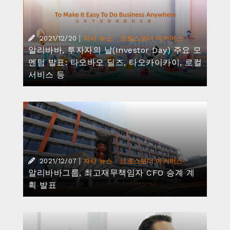
|
·
2021/12/20
자사 뉴스
크로스보더 이커머스
알리바바, 투자자의 날(Investor Day) 주요 모
멘텀 발표: 타오바오 딜즈, 타오카이카이, 로컬
서비스 등
|
·
2021/12/07
자사 뉴스
크로스보더 이커머스
알리바바그룹, 최고재무책임자 CFO 승계 계
획 발표