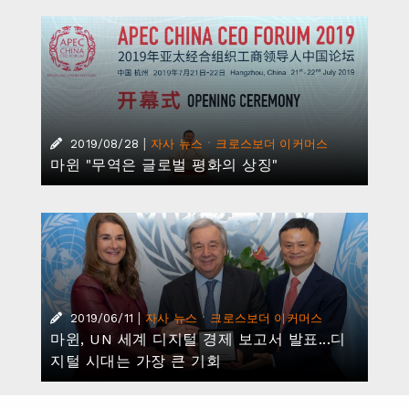
|
·
2019/08/28
자사 뉴스
크로스보더 이커머스
마윈 "무역은 글로벌 평화의 상징"
|
·
2019/06/11
자사 뉴스
크로스보더 이커머스
마윈, UN 세계 디지털 경제 보고서 발표...디
지털 시대는 가장 큰 기회