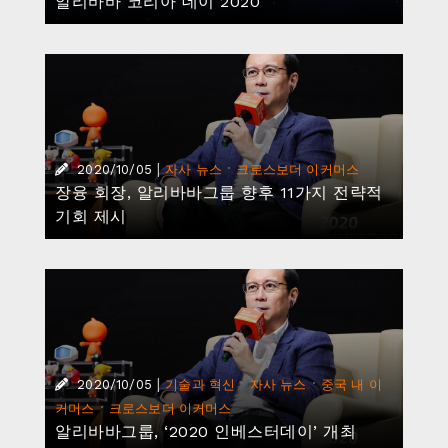
알리바바 코리아 데이 2020
|
·
2020/10/05
자사 뉴스
크로스보더 이커머스
장융 회장, 알리바바그룹 향후 11가지 전략적
기회 제시
|
·
·
2020/10/05
기술과 혁신
자사 뉴스
중국 내 이
·
커머스
크로스보더 이커머스
알리바바그룹, ‘2020 인베스터데이’ 개최