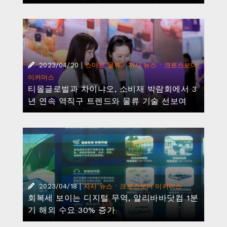
|
·
·
2023/04/20
스마트 물류
자사 뉴스
크로스보더
이커머스
티몰글로벌과 차이냐오, 소비재 박람회에서 3
년 연속 역직구 트렌드와 물류 기술 선보여
|
·
2023/04/18
자사 뉴스
크로스보더 이커머스
회복세 보이는 디지털 무역, 알리바바닷컴 1분
기 해외 수요 30% 증가