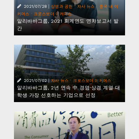
|
·
·
2021/07/28
상생과 공헌
자사 뉴스
중국 내 이
·
커머스
크로스보더 이커머스
알리바바그룹, 2021 회계연도 연차보고서 발
간
|
·
2021/07/02
자사 뉴스
크로스보더 이커머스
알리바바그룹, 2년 연속 中 경영·상경 계열 대
학생 가장 선호하는 기업으로 선정