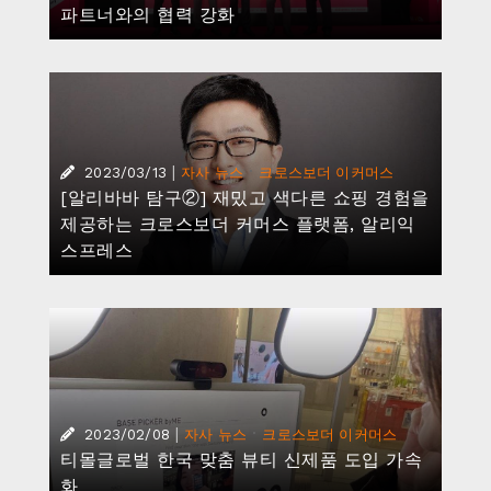
파트너와의 협력 강화
|
·
2023/03/13
자사 뉴스
크로스보더 이커머스
[알리바바 탐구②] 재밌고 색다른 쇼핑 경험을
제공하는 크로스보더 커머스 플랫폼, 알리익
스프레스
|
·
2023/02/08
자사 뉴스
크로스보더 이커머스
티몰글로벌 한국 맞춤 뷰티 신제품 도입 가속
화