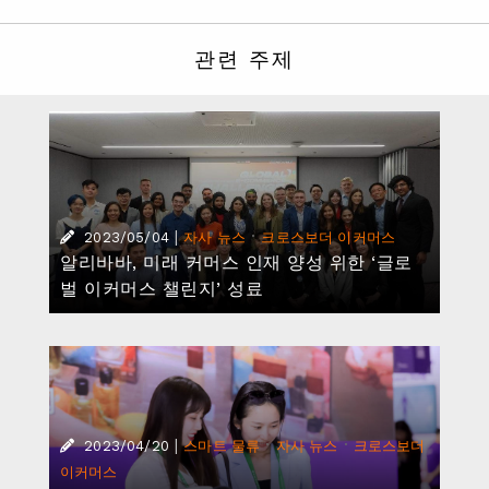
관련 주제
|
·
2023/05/04
자사 뉴스
크로스보더 이커머스
알리바바, 미래 커머스 인재 양성 위한 ‘글로
벌 이커머스 챌린지’ 성료
|
·
·
2023/04/20
스마트 물류
자사 뉴스
크로스보더
이커머스