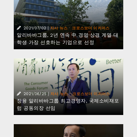
|
·
2021/07/02
자사 뉴스
크로스보더 이커머스
알리바바그룹, 2년 연속 中 경영·상경 계열 대
학생 가장 선호하는 기업으로 선정
|
·
2021/06/25
자사 뉴스
크로스보더 이커머스
장융 알리바바그룹 최고경영자, 국제소비재포
럼 공동의장 선임