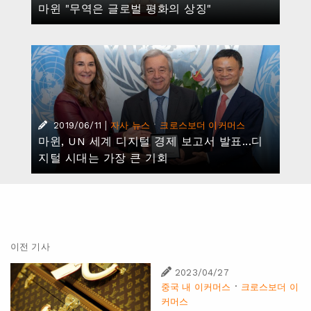
마윈 "무역은 글로벌 평화의 상징"
|
·
2019/06/11
자사 뉴스
크로스보더 이커머스
마윈, UN 세계 디지털 경제 보고서 발표...디
지털 시대는 가장 큰 기회
이전 기사
2023/04/27
·
중국 내 이커머스
크로스보더 이
커머스