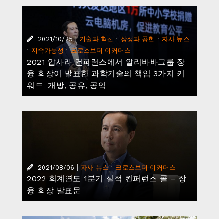
|
·
·
2021/10/25
기술과 혁신
상생과 공헌
자사 뉴스
·
·
지속가능성
크로스보더 이커머스
2021 압사라 컨퍼런스에서 알리바바그룹 장
융 회장이 발표한 과학기술의 책임 3가지 키
워드: 개방, 공유, 공익
|
·
2021/08/06
자사 뉴스
크로스보더 이커머스
2022 회계연도 1분기 실적 컨퍼런스 콜 – 장
융 회장 발표문