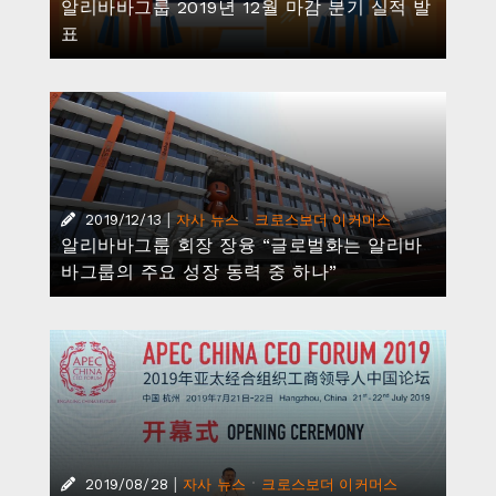
알리바바그룹 2019년 12월 마감 분기 실적 발
표
|
·
2019/12/13
자사 뉴스
크로스보더 이커머스
알리바바그룹 회장 장융 “글로벌화는 알리바
바그룹의 주요 성장 동력 중 하나”
|
·
2019/08/28
자사 뉴스
크로스보더 이커머스