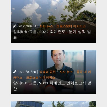
|
·
2021/08/04
자사 뉴스
크로스보더 이커머스
알리바바그룹, 2022 회계연도 1분기 실적 발
표
|
·
·
2021/07/28
상생과 공헌
자사 뉴스
중국 내 이
·
커머스
크로스보더 이커머스
알리바바그룹, 2021 회계연도 연차보고서 발
간