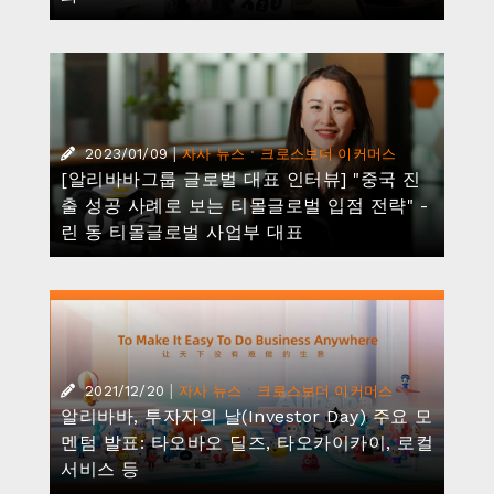
|
·
2023/01/09
자사 뉴스
크로스보더 이커머스
[알리바바그룹 글로벌 대표 인터뷰] "중국 진
출 성공 사례로 보는 티몰글로벌 입점 전략" -
린 동 티몰글로벌 사업부 대표
|
·
2021/12/20
자사 뉴스
크로스보더 이커머스
알리바바, 투자자의 날(Investor Day) 주요 모
멘텀 발표: 타오바오 딜즈, 타오카이카이, 로컬
서비스 등