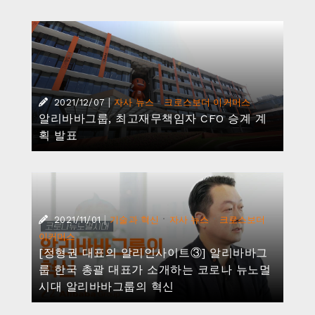
|
·
2021/12/07
자사 뉴스
크로스보더 이커머스
알리바바그룹, 최고재무책임자 CFO 승계 계
획 발표
|
·
·
2021/11/01
기술과 혁신
자사 뉴스
크로스보더
이커머스
[정형권 대표의 알리인사이트③] 알리바바그
룹 한국 총괄 대표가 소개하는 코로나 뉴노멀
시대 알리바바그룹의 혁신