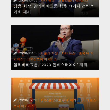
|
·
2020/10/05
자사 뉴스
크로스보더 이커머스
장융 회장, 알리바바그룹 향후 11가지 전략적
기회 제시
|
·
·
2020/10/05
기술과 혁신
자사 뉴스
중국 내 이
·
커머스
크로스보더 이커머스
알리바바그룹, ‘2020 인베스터데이’ 개최
|
·
·
2020/02/18
자사 뉴스
중국 내 이커머스
크로스
보더 이커머스