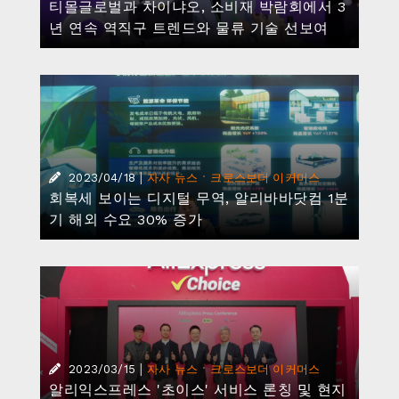
티몰글로벌과 차이냐오, 소비재 박람회에서 3
년 연속 역직구 트렌드와 물류 기술 선보여
|
·
2023/04/18
자사 뉴스
크로스보더 이커머스
회복세 보이는 디지털 무역, 알리바바닷컴 1분
기 해외 수요 30% 증가
|
·
2023/03/15
자사 뉴스
크로스보더 이커머스
알리익스프레스 '초이스' 서비스 론칭 및 현지