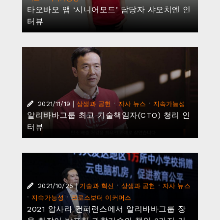
타오바오 앱 ‘시니어모드’ 담당자 샤오치엔 인
터뷰
|
·
·
2021/11/19
상생과 공헌
자사 뉴스
지속가능성
알리바바그룹 최고 기술책임자(CTO) 청리 인
터뷰
|
·
·
2021/10/25
기술과 혁신
상생과 공헌
자사 뉴스
·
·
지속가능성
크로스보더 이커머스
2021 압사라 컨퍼런스에서 알리바바그룹 장