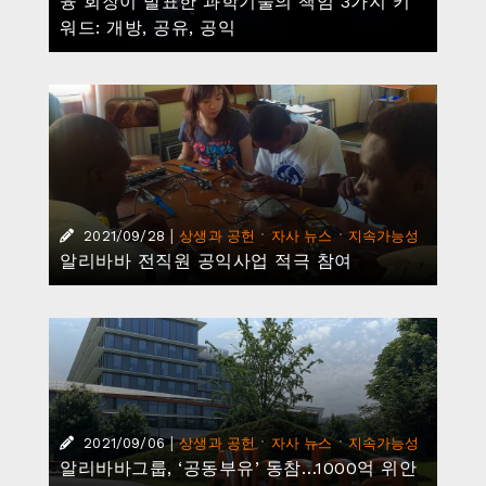
융 회장이 발표한 과학기술의 책임 3가지 키
워드: 개방, 공유, 공익
|
·
·
2021/09/28
상생과 공헌
자사 뉴스
지속가능성
알리바바 전직원 공익사업 적극 참여
|
·
·
2021/09/06
상생과 공헌
자사 뉴스
지속가능성
알리바바그룹, ‘공동부유’ 동참…1000억 위안