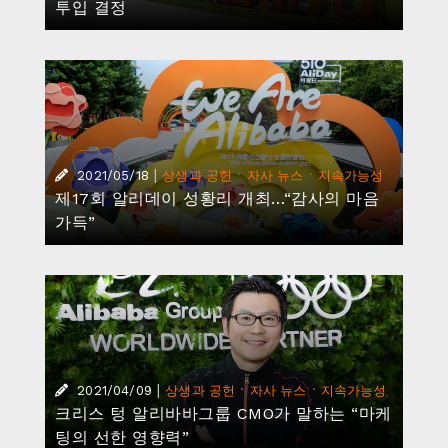
투입 결정
|
·
·
2021/05/18
상생과 공헌
자사 뉴스
지속가능성
제17회 알리데이 성황리 개최…“감사의 마음
가득”
|
·
·
2021/04/09
상생과 공헌
자사 뉴스
지속가능성
크리스 텅 알리바바그룹 CMO가 말하는 “마케
팅의 선한 영향력”