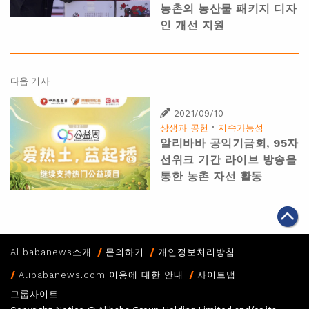
농촌의 농산물 패키지 디자
인 개선 지원
다음 기사
2021/09/10
·
상생과 공헌
지속가능성
알리바바 공익기금회, 95자
선위크 기간 라이브 방송을
통한 농촌 자선 활동
Alibabanews소개
문의하기
개인정보처리방침
Alibabanews.com 이용에 대한 안내
사이트맵
그룹사이트