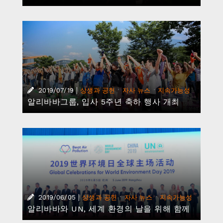
|
·
·
2019/07/19
상생과 공헌
자사 뉴스
지속가능성
알리바바그룹, 입사 5주년 축하 행사 개최
|
·
·
2019/06/05
상생과 공헌
자사 뉴스
지속가능성
알리바바와 UN, 세계 환경의 날을 위해 함께