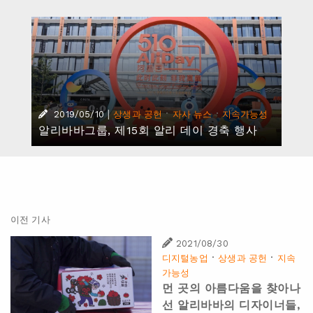
|
·
·
2019/05/10
상생과 공헌
자사 뉴스
지속가능성
알리바바그룹, 제15회 알리 데이 경축 행사
이전 기사
2021/08/30
·
·
디지털농업
상생과 공헌
지속
가능성
먼 곳의 아름다움을 찾아나
선 알리바바의 디자이너들,