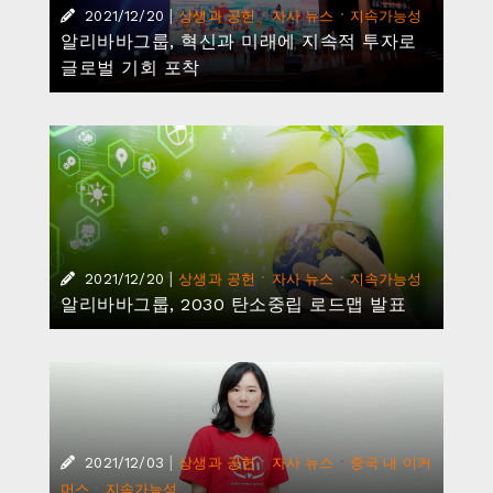
|
·
·
2021/12/20
상생과 공헌
자사 뉴스
지속가능성
알리바바그룹, 혁신과 미래에 지속적 투자로
글로벌 기회 포착
|
·
·
2021/12/20
상생과 공헌
자사 뉴스
지속가능성
알리바바그룹, 2030 탄소중립 로드맵 발표
|
·
·
2021/12/03
상생과 공헌
자사 뉴스
중국 내 이커
·
머스
지속가능성