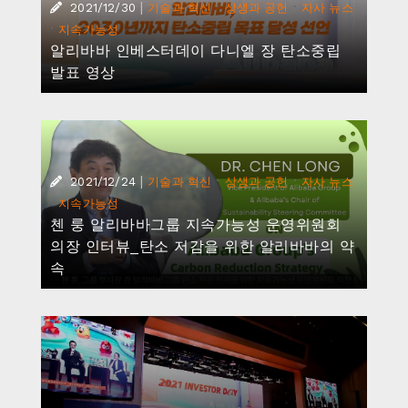
|
·
·
2021/12/30
기술과 혁신
상생과 공헌
자사 뉴스
·
지속가능성
알리바바 인베스터데이 다니엘 장 탄소중립
발표 영상
|
·
·
2021/12/24
기술과 혁신
상생과 공헌
자사 뉴스
·
지속가능성
첸 룽 알리바바그룹 지속가능성 운영위원회
의장 인터뷰_탄소 저감을 위한 알리바바의 약
속