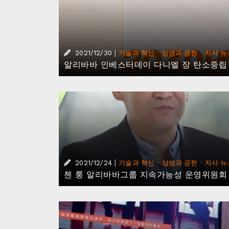
|
·
·
2021/12/30
기술과 혁신
상생과 공헌
자사 뉴
알리바바 인베스터데이 다니엘 장 탄소중립
|
·
·
2021/12/24
기술과 혁신
상생과 공헌
자사 뉴
첸 룽 알리바바그룹 지속가능성 운영위원회