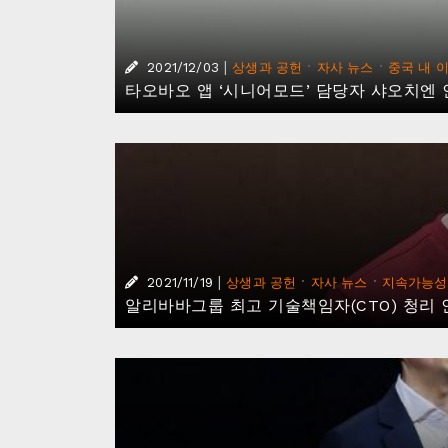
|
·
·
2021/12/03
상생과 공헌
자사 뉴스
중국 내 
타오바오 앱 ‘시니어모드’ 담당자 샤오치엔
|
·
·
2021/11/19
상생과 공헌
자사 뉴스
지속가능성
알리바바그룹 최고 기술책임자(CTO) 청리