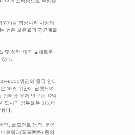
하며 주력 소비층으로 부상할
(CX)을 향상시켜 시장의
바는 높은 보유율과 평균매출
 및 혜택 제공 ▲새로운
 있다.
00~8000위안의 중국 인터
액은 15조 위안에 달했으며
중 인터넷 유저 인구는 12억
3선 도시의 침투율은 81%에
밝혔다.
제품력, 풀필먼트 능력, 운영
 네트워크(菜鸟网络) 등의