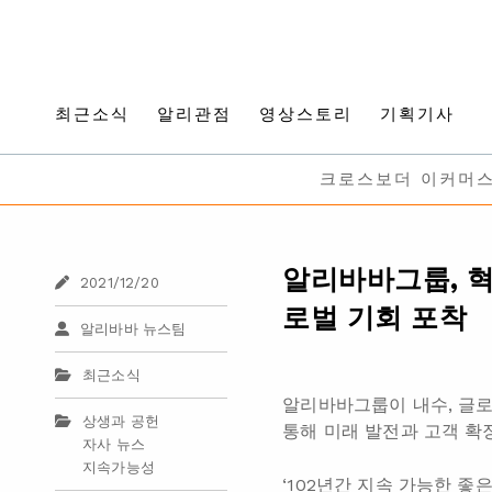
최근소식
알리관점
영상스토리
기획기사
크로스보더 이커머
알리바바그룹, 혁
2021/12/20
로벌 기회 포착
알리바바 뉴스팀
최근소식
알리바바그룹이 내수, 글로
상생과 공헌
통해 미래 발전과 고객 확
자사 뉴스
지속가능성
‘102년간 지속 가능한 