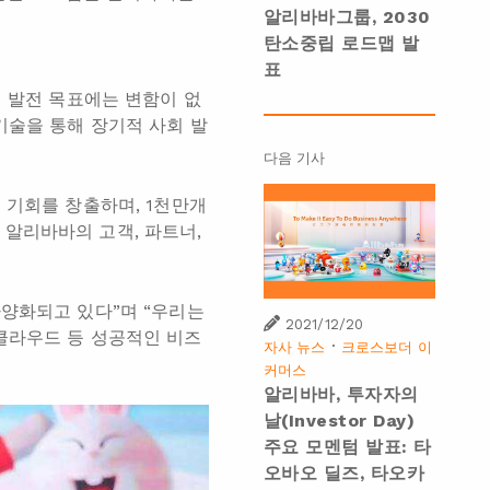
알리바바그룹, 2030
탄소중립 로드맵 발
표
기 발전 목표에는 변함이 없
기술을 통해 장기적 사회 발
다음 기사
 기회를 창출하며, 1천만개
알리바바의 고객, 파트너,
다양화되고 있다”며 “우리는
2021/12/20
클라우드 등 성공적인 비즈
·
자사 뉴스
크로스보더 이
커머스
알리바바, 투자자의
날(Investor Day)
주요 모멘텀 발표: 타
오바오 딜즈, 타오카