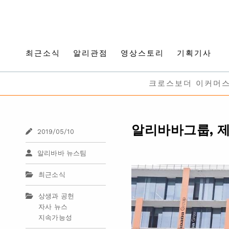
최근소식
알리관점
영상스토리
기획기사
크로스보더 이커머
알리바바그룹, 제
2019/05/10
알리바바 뉴스팀
최근소식
상생과 공헌
자사 뉴스
지속가능성