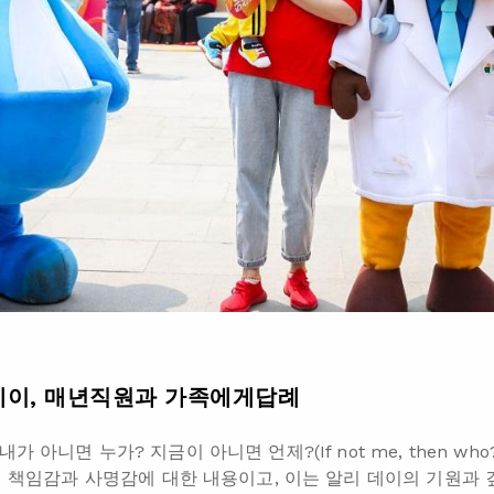
데이
,
매년직원
과
가족에게답례
아니면 누가? 지금이 아니면 언제?(If not me, then who? If 
원의 책임감과 사명감에 대한 내용이고, 이는 알리 데이의 기원과 