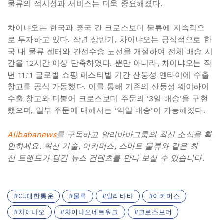
물류의 적시성과 서비스는 더욱 중요해졌다.
차이냐오는 한국과 중국 간 크로스보더 물류에 지속적으
로 투자하고 있다. 작년 상반기, 차이냐오는 공식적으로 한
국 내 물류 센터와 간선수송 노선을 개설하여 전체 배송 시
간을 12시간 이상 단축하였다. 뿐만 아니라, 차이냐오는 작
년 11.11 글로벌 쇼핑 페스티벌 기간 산둥성 옌타이에 수출
창고를 공식 가동했다. 이를 통해 기존의 산둥성 웨이하이
수출 창고와 더불어 크로스보더 주문의 ‘3일 배송’을 구현
했으며, 일부 주문에 대해서는 ‘익일 배송’이 가능해졌다.
Alibabanews
를 구독하고
알리바바그룹의
최신
소식을
확
인하세요. 혁신
기술, 이커머스, 스마트
물류와
같은
최
신
트렌드가
담긴
뉴스
컨텐츠를
만나
보실
수
있습니다.
CJ대한통운
물류
알리바바
이커머스
차이냐오
차이냐오네트워크
크로스보더