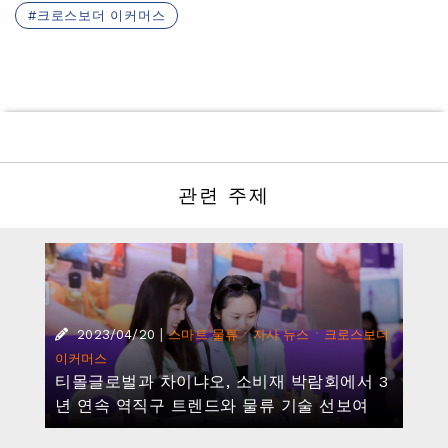
크로스보더 이커머스
관련 주제
|
·
·
2023/04/20
스마트 물류
자사 뉴스
크로스보더
이커머스
티몰글로벌과 차이냐오, 소비재 박람회에서 3
년 연속 역직구 트렌드와 물류 기술 선보여