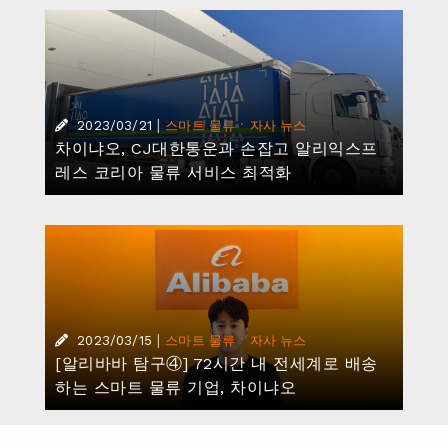
|
·
2023/03/21
스마트 물류
자사 뉴스
차이냐오, CJ대한통운과 손잡고 알리익스프
레스 코리아 물류 서비스 최적화
|
·
2023/03/15
스마트 물류
자사 뉴스
[알리바바 탐구④] 72시간 내 전세계로 배송
하는 스마트 물류 기업, 차이냐오