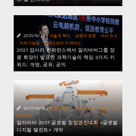
|
·
·
2021/10/25
기술과 혁신
상생과 공헌
자사 뉴스
·
·
지속가능성
크로스보더 이커머스
2021 압사라 컨퍼런스에서 알리바바그룹 장
융 회장이 발표한 과학기술의 책임 3가지 키
워드: 개방, 공유, 공익
|
·
·
2021/09/13
상생과 공헌
지속가능성
크로스보더
이커머스
알리바바 2021 글로벌 창업경진대회 <글로벌
디지털 탤런트> 개막