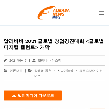
알리바바 2021 글로벌 창업경진대회 <글로벌
디지털 탤런트> 개막
|
2021/09/13
알리바바 뉴스팀
|
·
·
언론보도
상생과 공헌
지속가능성
크로스보더 이커
머스
멀티미디어 다운로드