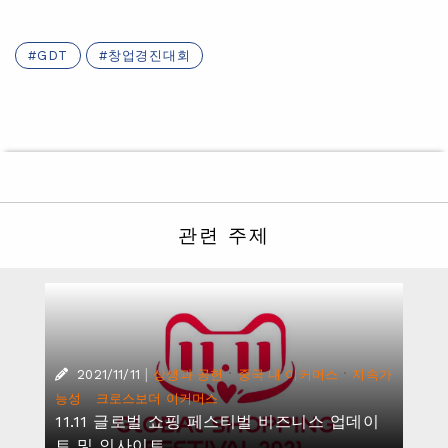
GDT
창업경진대회
관련 주제
|
·
·
2021/11/11
상생과 공헌
중국 내 이커머스
지속가
·
능성
크로스보더 이커머스
11.11 글로벌 쇼핑 페스티벌 비즈니스 업데이
트 및 인사이트