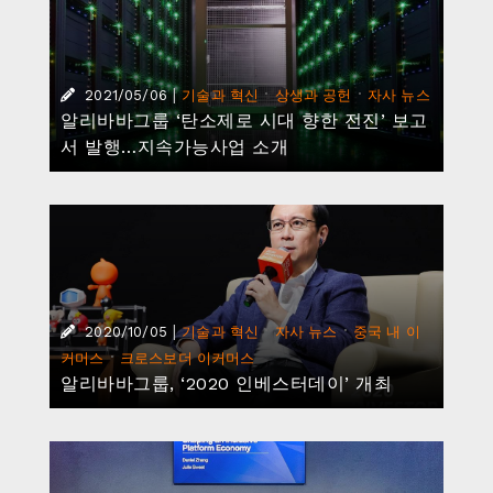
|
·
·
2021/05/06
기술과 혁신
상생과 공헌
자사 뉴스
알리바바그룹 ‘탄소제로 시대 향한 전진’ 보고
서 발행…지속가능사업 소개
|
·
·
2020/10/05
기술과 혁신
자사 뉴스
중국 내 이
·
커머스
크로스보더 이커머스
알리바바그룹, ‘2020 인베스터데이’ 개최