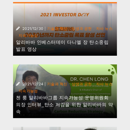
|
·
·
2021/12/30
기술과 혁신
상생과 공헌
자사 뉴스
·
지속가능성
알리바바 인베스터데이 다니엘 장 탄소중립
발표 영상
|
·
·
2021/12/24
기술과 혁신
상생과 공헌
자사 뉴스
·
지속가능성
첸 룽 알리바바그룹 지속가능성 운영위원회
의장 인터뷰_탄소 저감을 위한 알리바바의 약
속