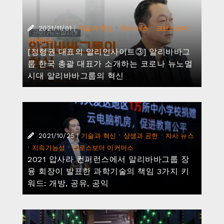
|
·
·
2021/11/01
기술과 혁신
자사 뉴스
크로스보더
이커머스
[정형권 대표의 알리인사이트③] 알리바바그
룹 한국 총괄 대표가 소개하는 코로나 뉴노멀
시대 알리바바그룹의 혁신
|
·
·
2021/10/25
기술과 혁신
상생과 공헌
자사 뉴스
·
·
지속가능성
크로스보더 이커머스
2021 압사라 컨퍼런스에서 알리바바그룹 장
융 회장이 발표한 과학기술의 책임 3가지 키
워드: 개방, 공유, 공익