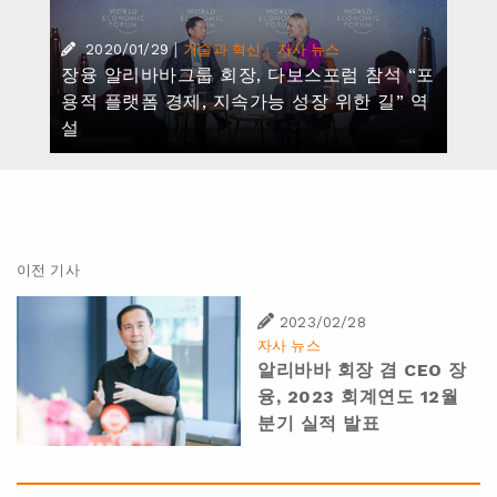
|
·
2020/01/29
기술과 혁신
자사 뉴스
장융 알리바바그룹 회장, 다보스포럼 참석 “포
용적 플랫폼 경제, 지속가능 성장 위한 길” 역
설
이전 기사
2023/02/28
자사 뉴스
알리바바 회장 겸 CEO 장
융, 2023 회계연도 12월
분기 실적 발표