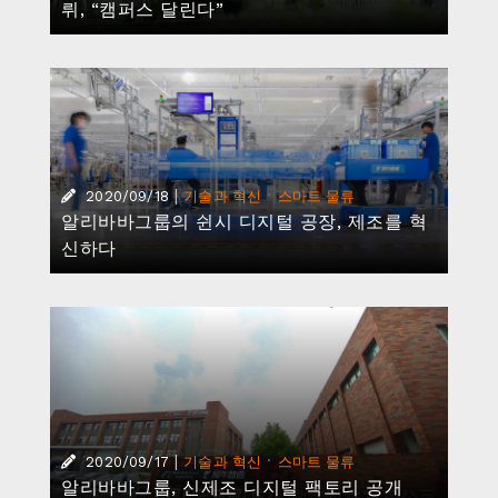
뤼, “캠퍼스 달린다”
|
·
2020/09/18
기술과 혁신
스마트 물류
알리바바그룹의 쉰시 디지털 공장, 제조를 혁
신하다
|
·
2020/09/17
기술과 혁신
스마트 물류
알리바바그룹, 신제조 디지털 팩토리 공개