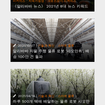
·
·
이커머스
지속가능성
크로스보더 이커머스
《알리바바 뉴스》 2021년 8대 뉴스 키워드
|
·
2021/10/07
기술과 혁신
스마트 물류
알리바바 자율 주행 물류 로봇 ‘샤오만뤼’, 배
송 100만 건 돌파
|
·
2021/04/14
기술과 혁신
스마트 물류
하루 500개 택배 배달하는 물류 로봇 샤오만